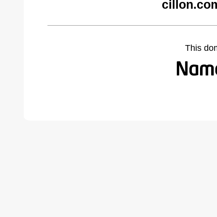
cillon.co
This do